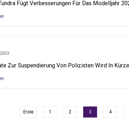
Tundra Fügt Verbesserungen Für Das Modelljahr 20
en
 2023
ate Zur Suspendierung Von Polizisten Wird In Kürze
en
Erste
1
2
3
4