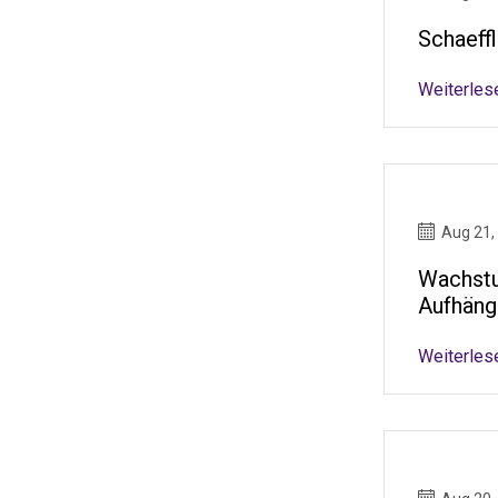
Schaeff
Weiterles
Aug 21,
Wachstu
Aufhäng
Weiterles